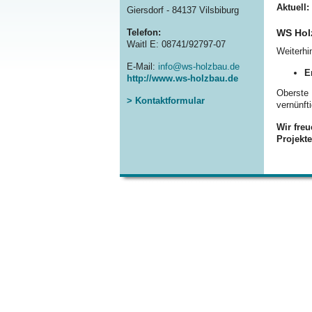
Aktue
Giersdorf - 84137 Vilsbiburg
Telefon:
WS Ho
Waitl E: 08741/92797-07
Weiterhi
E-Mail:
info@ws-holzbau.de
E
http://www.ws-holzbau.de
Oberste 
> Kontaktformular
vernünf
Wir fre
Projek