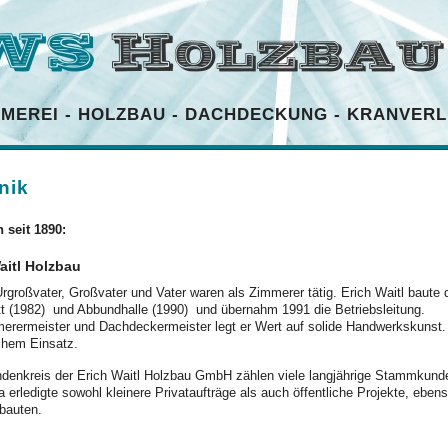
MMEREI
-
HOLZBAU
-
DACHDECKUNG
-
KRANVERL
nik
n seit 1890:
aitl Holzbau
Urgroßvater, Großvater und Vater waren als Zimmerer tätig. Erich Waitl baute d
tt (1982) und Abbundhalle (1990) und übernahm 1991 die Betriebsleitun
erermeister und Dachdeckermeister legt er Wert auf solide Handwerkskunst. Er
ichem Einsatz.
denkreis der Erich Waitl Holzbau GmbH zählen viele langjährige Stamm
a erledigte sowohl kleinere Privataufträge als auch öffentliche Projekte, ebens
riebauten.