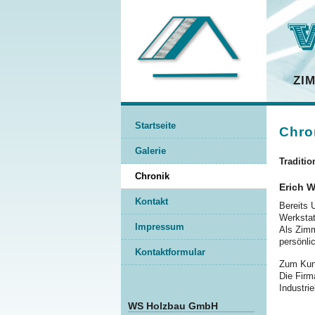
ZI
Startseite
Chro
Galerie
Traditio
Chronik
Erich W
Kontakt
Bereits 
Werksta
Impressum
Als Zimm
persönl
Kontaktformular
Zum Kun
Die Firm
Indust
WS Holzbau GmbH