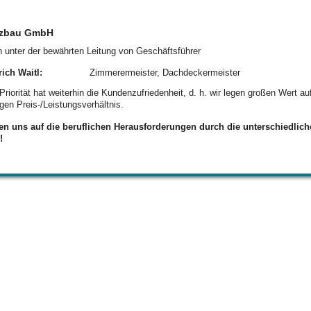
ll:
lzbau GmbH
n unter der bewährten Leitung von Geschäftsführer
rich Waitl:
Zimmerermeister, Dachdeckermeister
Priorität hat weiterhin die Kundenzufriedenheit, d. h. wir legen großen Wert a
tigen Preis-/Leistungsverhältnis.
uen uns auf die beruflichen Herausforderungen durch die unterschiedlic
te!